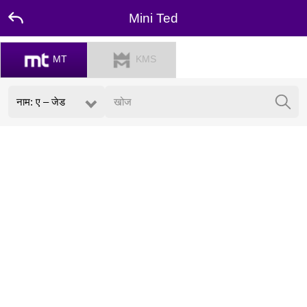
Mini Ted
MT
KMS