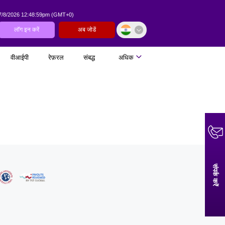
7/8/2026 12:48:59pm
(
GMT+0
)
लॉग इन करें
अब जोडें
वीआईपी
रेफ़रल
संबद्ध
अधिक
संपर्क करें