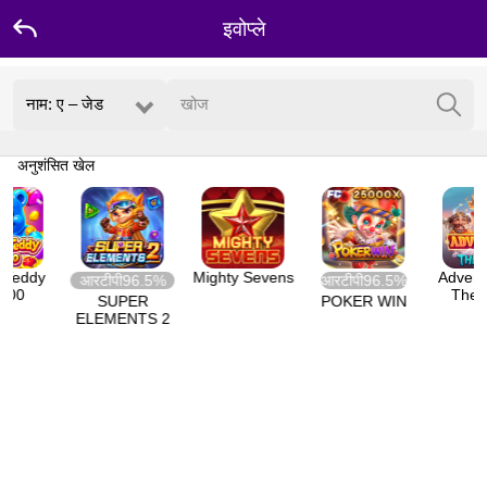
इवोप्ले
अनुशंसित खेल
 Teddy
Mighty Sevens
Advent
आरटीपी
96.5%
आरटीपी
96.5%
000
The 
SUPER
POKER WIN
ELEMENTS 2