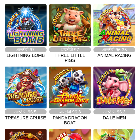
आरटीपी
97
आरटीपी
97
आरटीपी
96.35
LIGHTNING BOMB
THREE LITTLE
ANIMAL RACING
PIGS
आरटीपी
96.5
आरटीपी
96.3
आरटीपी
96.3
TREASURE CRUISE
PANDA DRAGON
DA LE MEN
BOAT