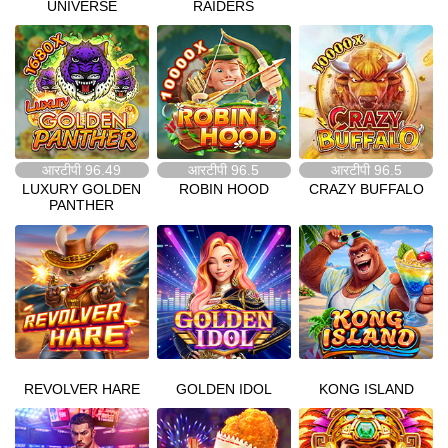
UNIVERSE
RAIDERS
आरटीपी
96.49
आरटीपी
96.5
आरटीपी
96.5
LUXURY GOLDEN
ROBIN HOOD
CRAZY BUFFALO
PANTHER
REVOLVER HARE
GOLDEN IDOL
KONG ISLAND