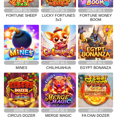
आरटीपी
96.5
आरटीपी
96.5
आरटीपी
96.5
FORTUNE SHEEP
LUCKY FORTUNES
FORTUNE MONEY
3x3
BOOM
आरटीपी
97
आरटीपी
96.5
आरटीपी
96.5
MINES
CHILIHUAHUA
EGYPT BONANZA
आरटीपी
97
आरटीपी
96.5
आरटीपी
97
CIRCUS DOZER
MERGE MAGIC
FA CHAI DOZER