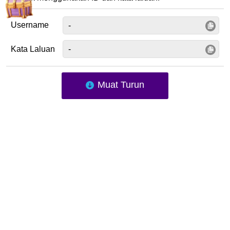
Username
Kata Laluan
Muat Turun