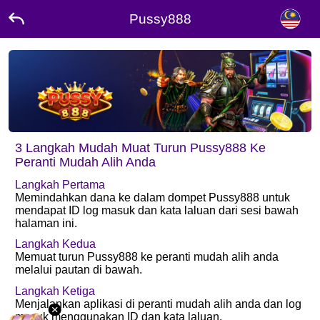
Pussy888
3 Langkah Mudah Muat Turun Pussy888 Ke
Peranti Mudah Alih Anda
Langkah Pertama
Memindahkan dana ke dalam dompet Pussy888 untuk
mendapat ID log masuk dan kata laluan dari sesi bawah
halaman ini.
Langkah Kedua
Memuat turun Pussy888 ke peranti mudah alih anda
melalui pautan di bawah.
Langkah Ketiga
Menjalankan aplikasi di peranti mudah alih anda dan log
masuk menggunakan ID dan kata laluan.