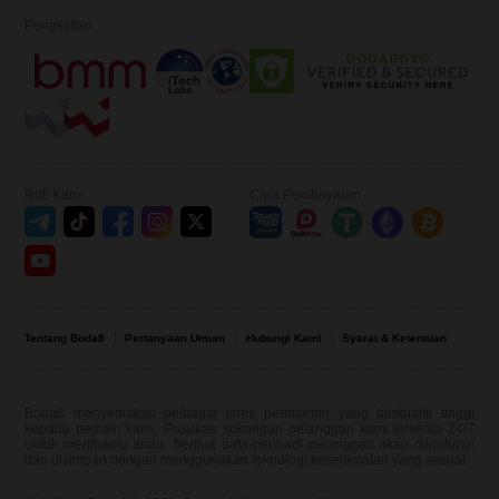
Pengsijilan
Ikuti Kami
Cara Pembayaran
Tentang Boda8
Pertanyaan Umum
Hubungi Kami
Syarat & Ketentuan
Boda8 menyediakan pelbagai jenis permainan yang berkualiti tinggi
kepada pemain kami. Pasukan sokongan pelanggan kami tersedia 24/7
untuk membantu anda. Semua data peribadi pelanggan akan dilindungi
dan disimpan dengan menggunakan teknologi keselamatan yang sesuai.