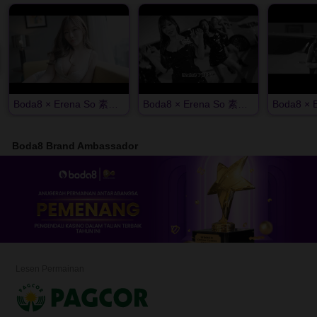
Boda8 × Erena So 素海霖 Boyfriend POV
Boda8 × Erena So 素海霖 Theme Song MV
Boda8 Brand Ambassador
Lesen Permainan