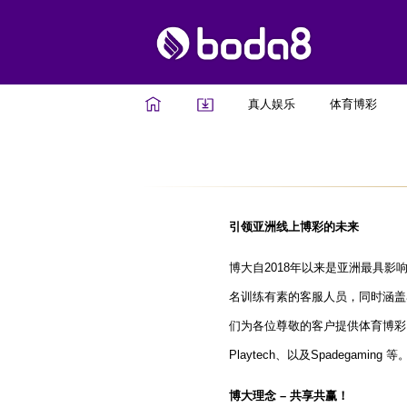
真人娱乐
体育博彩
引领亚洲线上博彩的未来
博大自2018年以来是亚洲最具
名训练有素的客服人员，同时涵盖
们为各位尊敬的客户提供体育博彩、
Playtech、以及Spadegaming 等
博大理念 – 共享共赢！