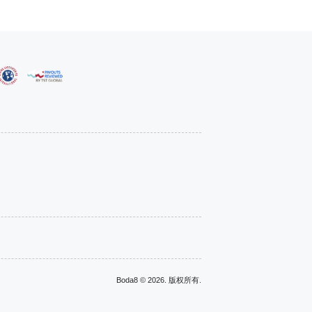
Boda8 © 2026. 版权所有.