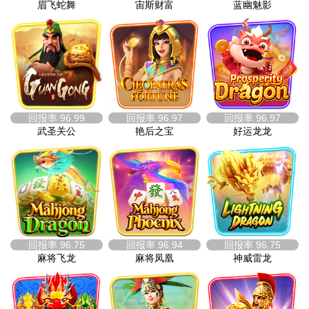
眉飞蛇舞
宙斯财富
蓝幽魅影
回报率
96.99
回报率
96.97
回报率
96.97
武圣关公
艳后之宝
好运龙龙
回报率
96.75
回报率
96.94
回报率
96.75
麻将飞龙
麻将凤凰
神威雷龙