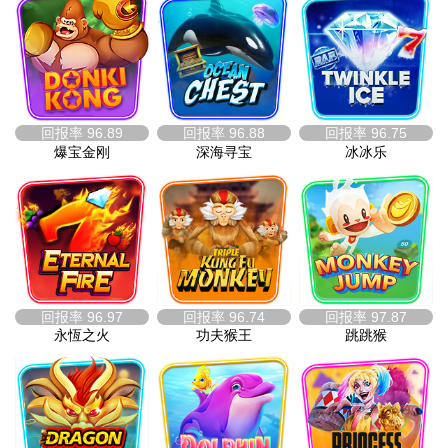
回报率
96.89
回报率
96.88
回报率
96.75
爆宝金刚
深海寻宝
冰冰乐
回报率
96.97
回报率
96.74
回报率
97.87
永恆之火
功夫猴王
跳跳猴