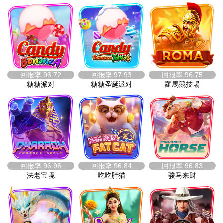
回报率
96.72
回报率
97.93
回报率
96.75
糖糖派对
糖糖圣诞派对
羅馬競技場
回报率
96.96
回报率
96.84
回报率
96.83
法老宝境
吃吃胖猫
骏马来财