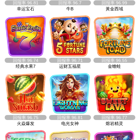
回报率
96.81
回报率
96.7
回报率
96.99
幸运宝石
牛B
黃金西域
回报率
96.74
回报率
96.71
回报率
96.55
经典水果7
运财五福星
金蟾蛙
回报率
96.75
回报率
96.81
回报率
96.77
火焱爆发
电光女神
熔岩精灵