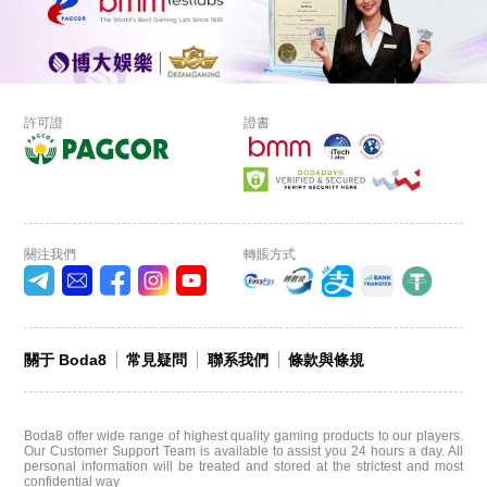
許可證
證書
關注我們
轉賬方式
關于 Boda8
常見疑問
聯系我們
條款與條規
Boda8 offer wide range of highest quality gaming products to our players.
Our Customer Support Team is available to assist you 24 hours a day. All
personal information will be treated and stored at the strictest and most
confidential way