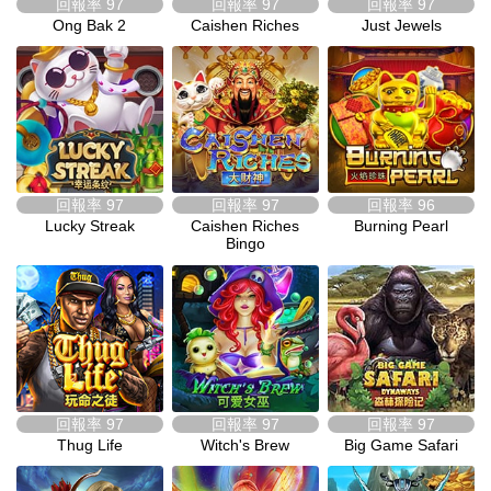
回報率
97
回報率
97
回報率
97
Ong Bak 2
Caishen Riches
Just Jewels
回報率
97
回報率
97
回報率
96
Lucky Streak
Caishen Riches
Burning Pearl
Bingo
回報率
97
回報率
97
回報率
97
Thug Life
Witch's Brew
Big Game Safari