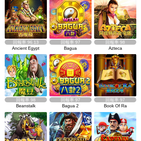
回報率
96.13
回報率
97
回報率
98
Ancient Egypt
Bagua
Azteca
回報率
98
回報率
97
回報率
97
Beanstalk
Bagua 2
Book Of Ra