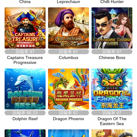
China
Leprechaun
Chilli Hunter
回報率
97
回報率
97
回報率
97
Captains Treasure
Columbus
Chinese Boss
Progressive
回報率
95.23
回報率
97
回報率
97
Dolphin Reef
Dragon Phoenix
Dragon Of The
Eastern Sea