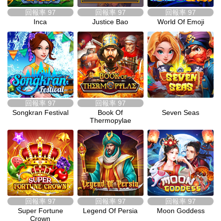
回報率
97
回報率
97
回報率
97
Inca
Justice Bao
World Of Emoji
回報率
97
回報率
97
Songkran Festival
Book Of
Seven Seas
Thermopylae
回報率
97
回報率
97
回報率
97
Super Fortune
Legend Of Persia
Moon Goddess
Crown