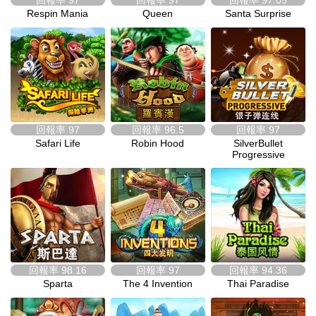
回報率
97
回報率
97
回報率
97.05
Respin Mania
Queen
Santa Surprise
回報率
97
回報率
96.5
回報率
97
Safari Life
Robin Hood
SilverBullet
Progressive
回報率
98.16
回報率
97
回報率
94.36
Sparta
The 4 Invention
Thai Paradise