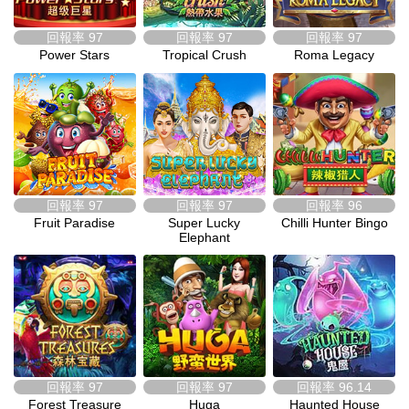
回報率
97
回報率
97
回報率
97
Power Stars
Tropical Crush
Roma Legacy
回報率
97
回報率
97
回報率
96
Fruit Paradise
Super Lucky
Chilli Hunter Bingo
Elephant
回報率
97
回報率
97
回報率
96.14
Forest Treasure
Huga
Haunted House