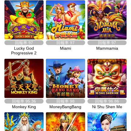
回報率
97
回報率
97
回報率
97
Lucky God
Miami
Mammamia
Progressive 2
回報率
95.36
回報率
98
回報率
96.86
Monkey King
MoneyBangBang
Ni Shu Shen Me