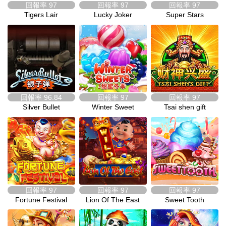
回報率
97
回報率
97
回報率
97
Tigers Lair
Lucky Joker
Super Stars
回報率
96.84
回報率
97
回報率
97
Silver Bullet
Winter Sweet
Tsai shen gift
回報率
97
回報率
97
回報率
97
Fortune Festival
Lion Of The East
Sweet Tooth