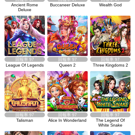
Ancient Rome
Buccaneer Deluxe
Wealth God
Deluxe
回報率
97
回報率
97
回報率
97
League Of Legends
Queen 2
Three Kingdoms 2
回報率
97
回報率
97
回報率
97
Talisman
Alice In Wonderland
The Legend Of
White Snake