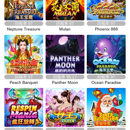
回報率
97
回報率
97
回報率
97
Neptune Treasure
Mulan
Phoenix 888
回報率
97
回報率
95.17
回報率
97
Peach Banquet
Panther Moon
Ocean Paradise