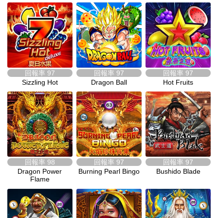
回報率
97
回報率
97
回報率
97
Sizzling Hot
Dragon Ball
Hot Fruits
回報率
98
回報率
97
回報率
97
Dragon Power
Burning Pearl Bingo
Bushido Blade
Flame