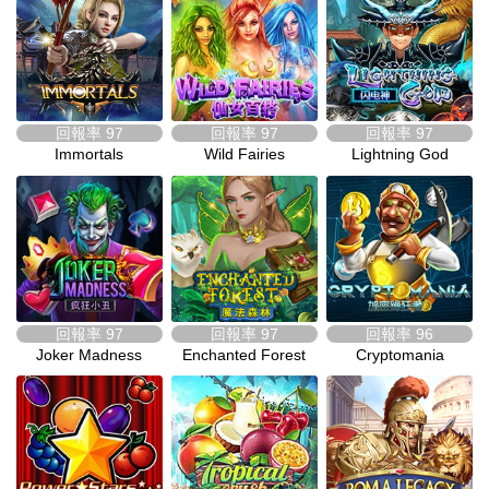
回報率
97
回報率
97
回報率
97
Immortals
Wild Fairies
Lightning God
回報率
97
回報率
97
回報率
96
Joker Madness
Enchanted Forest
Cryptomania