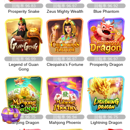
回報率
96.83
回報率
96.97
回報率
96.92
Prosperity Snake
Zeus Mighty Wealth
Blue Phantom
回報率
96.99
回報率
96.97
回報率
96.97
Legend of Guan
Cleopatra's Fortune
Prosperity Dragon
Gong
回報率
96.75
回報率
96.94
回報率
96.75
Mahjong Dragon
Mahjong Phoenix
Lightning Dragon