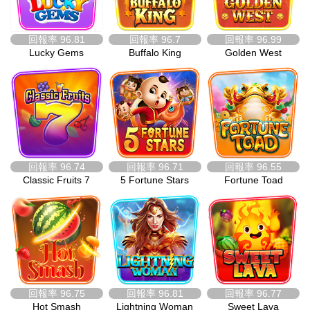
回報率
96.81
回報率
96.7
回報率
96.99
Lucky Gems
Buffalo King
Golden West
回報率
96.74
回報率
96.71
回報率
96.55
Classic Fruits 7
5 Fortune Stars
Fortune Toad
回報率
96.75
回報率
96.81
回報率
96.77
Hot Smash
Lightning Woman
Sweet Lava