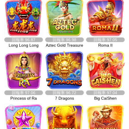
回報率
96.87
回報率
96.98
回報率
97.05
Long Long Long
Aztec Gold Treasure
Roma II
回報率
97.06
回報率
96.72
回報率
97.04
Princess of Ra
7 Dragons
Big CaiShen