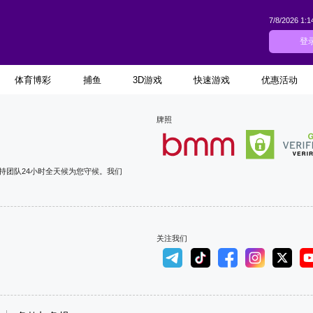
7/8/2026 1:
登
体育博彩
捕鱼
3D游戏
快速游戏
优惠活动
牌照
支持团队24小时全天候为您守候。我们
关注我们