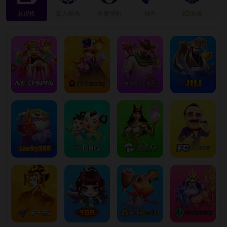
老虎机
真人娱乐
体育博彩
捕鱼
3D游戏