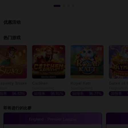
优惠活动
热门游戏
perity Snake
CaiShen
Royal Katt
pin
Spadegaming
Spadegaming
PragmaticPlay
率
96.83%
回报率
96.91%
回报率
96.77%
回报率
96
即将进行的比赛
England - Premier League