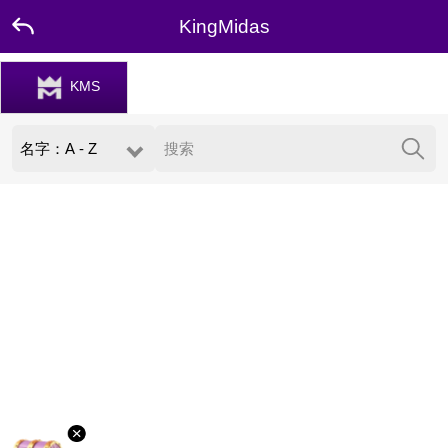
KingMidas
KMS