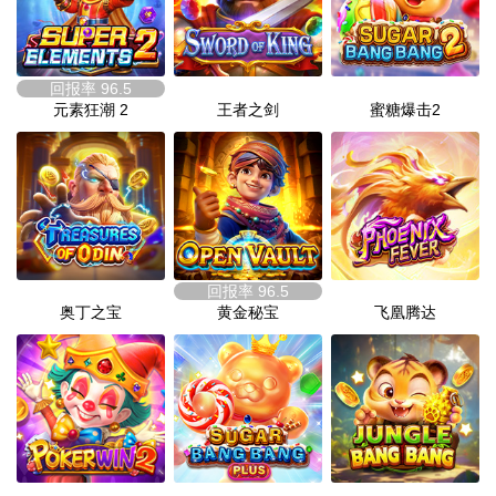
回报率
96.5
元素狂潮 2
王者之剑
蜜糖爆击2
回报率
96.5
奥丁之宝
黄金秘宝
飞凰腾达