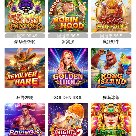
回报率
96.49
回报率
96.5
回报率
96.5
豪华金钱豹
罗宾汉
疯狂野牛
狂野左轮
GOLDEN IDOL
猩岛冰茶