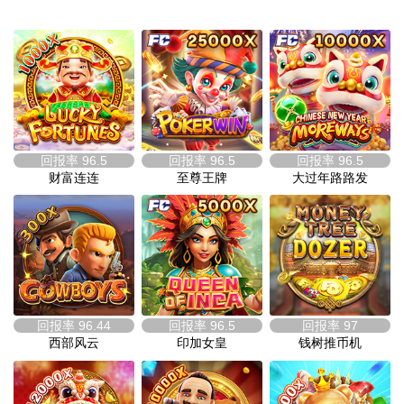
回报率
96.5
回报率
96.5
回报率
96.5
财富连连
至尊王牌
大过年路路发
回报率
96.44
回报率
96.5
回报率
97
西部风云
印加女皇
钱树推币机