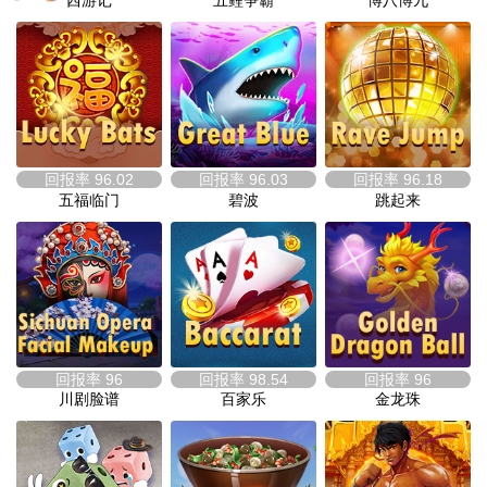
西游记
五鲤争霸
博八博九
回报率
96.02
回报率
96.03
回报率
96.18
五福临门
碧波
跳起来
回报率
96
回报率
98.54
回报率
96
川剧脸谱
百家乐
金龙珠