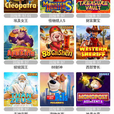
回报率
97.01
回报率
97
回报率
97
埃及女王
怪物猎人S
财富聚宝
回报率
97
回报率
97
回报率
97
猩猩国王
88财神
西部警长
回报率
97
回报率
97
回报率
97
天神宙斯
宠物当家
地产大亨