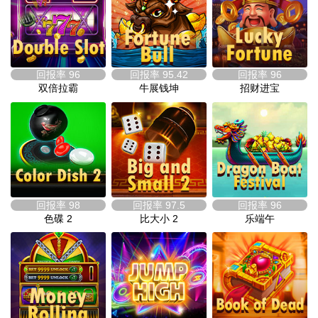
回报率
96
回报率
95.42
回报率
96
双倍拉霸
牛展钱坤
招财进宝
回报率
98
回报率
97.5
回报率
96
色碟 2
比大小 2
乐端午