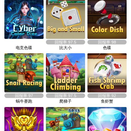
回报率
97.5
回报率
98
电竞色碟
比大小
色碟
回报率
97
回报率
97.5
回报率
92
蜗牛赛跑
爬梯子
鱼虾蟹