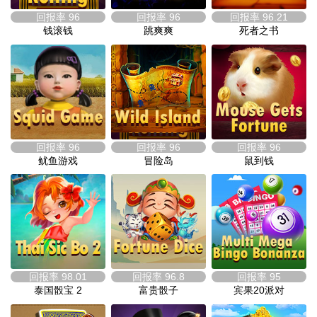
回报率
96
回报率
96
回报率
96.21
钱滚钱
跳爽爽
死者之书
回报率
96
回报率
96
回报率
96
鱿鱼游戏
冒险岛
鼠到钱
回报率
98.01
回报率
96.8
回报率
95
泰国骰宝 2
富贵骰子
宾果20派对