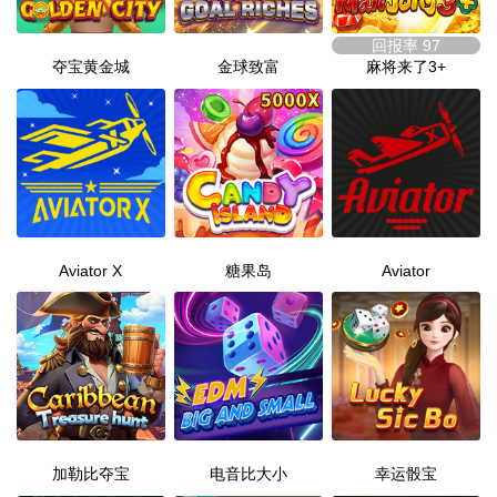
回报率
97
夺宝黄金城
金球致富
麻将来了3+
Aviator X
糖果岛
Aviator
加勒比夺宝
电音比大小
幸运骰宝