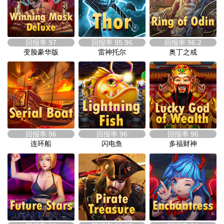
回报率
97
回报率
95.96
回报率
96.2
变脸豪华版
雷神托尔
奥丁之戒
回报率
96
回报率
96
回报率
96
连环船
闪电鱼
多福财神